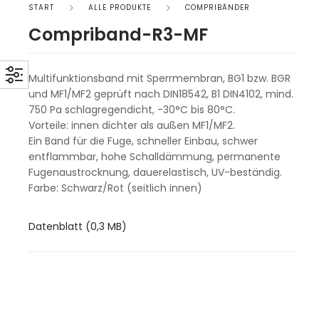
START
ALLE PRODUKTE
COMPRIBÄNDER
Compriband-R3-MF
Multifunktionsband mit Sperrmembran, BG1 bzw. BGR
und MF1/MF2 geprüft nach DIN18542, B1 DIN4102, mind.
750 Pa schlagregendicht, -30°C bis 80°C.
Vorteile: innen dichter als außen MF1/MF2.
Ein Band für die Fuge, schneller Einbau, schwer
entflammbar, hohe Schalldämmung, permanente
Fugenaustrocknung, dauerelastisch, UV-beständig.
Farbe: Schwarz/Rot (seitlich innen)
Datenblatt (0,3 MB)