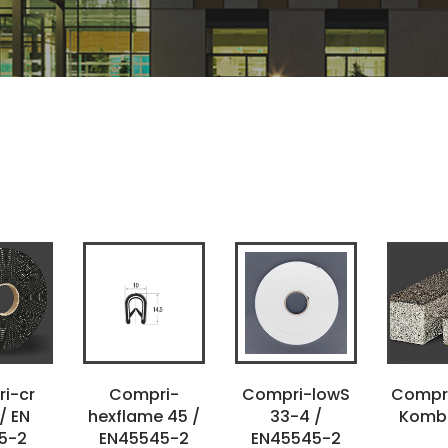
i-cr
Compri-
Compri-lowS
Compr
 / EN
hexflame 45 /
33-4 /
Kombi 
5-2
EN45545-2
EN45545-2