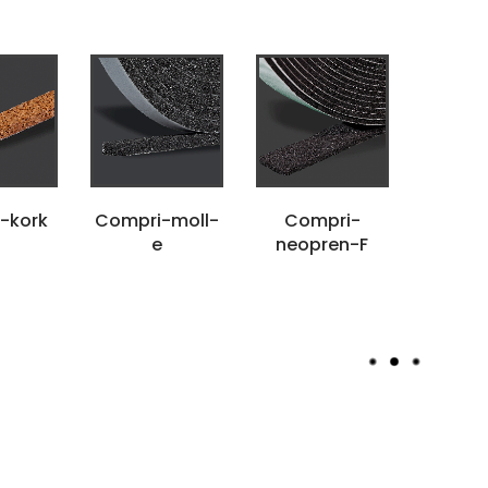
Compri
-kork
Compri-moll-
Compri-
e
neopren-F
ilen
Hinterfüllmater
Stanzteile
Norseal